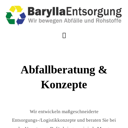
Zum
Inhalt
springen
Toggle
Navigation
Über uns
Abfallberatung &
Leistungen
Konzepte
Downloads
Kontakt
Wir entwickeln maßgeschneiderte
Entsorgungs-/Logistikkonzepte und beraten Sie bei