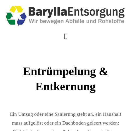
Zum
Inhalt
springen
Toggle
Navigation
Über uns
Entrümpelung &
Leistungen
Entkernung
Downloads
Kontakt
Ein Umzug oder eine Sanierung steht an, ein Haushalt
muss aufgelöst oder ein Dachboden geleert werden: