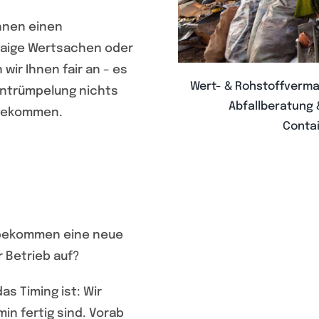
hnen einen
twaige Wertsachen oder
wir Ihnen fair an – es
Wert- & Rohstoffverm
Entrümpelung nichts
Abfallberatung
 bekommen.
Conta
, bekommen eine neue
r Betrieb auf?
as Timing ist: Wir
in fertig sind. Vorab